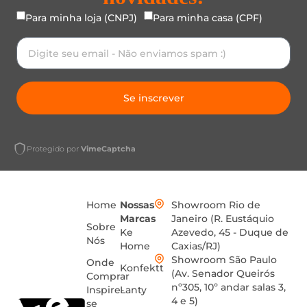
Para minha loja (CNPJ)
Para minha casa (CPF)
Se inscrever
Protegido por
VimeCaptcha
Home
Nossas
Showroom Rio de
Marcas
Janeiro (R. Eustáquio
Sobre
Ke
Azevedo, 45 - Duque de
Nós
Home
Caxias/RJ)
Showroom São Paulo
Onde
Konfektt
(Av. Senador Queirós
Comprar
nº305, 10º andar salas 3,
Inspire-
Lanty
4 e 5)
se