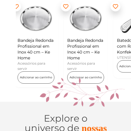
edonda
Bandeja Redonda
Batedor de Ovos
Mi
l em
Profissional em
com Raspador –
Ko
 – Ke
Inox 40 cm – Ke
Konfektt
UT
Home
UTENSÍLIOS
Ad
ara
Acessórios para
Adicionar ao carrinho
servir
carrinho
Adicionar ao carrinho
Explore o
universo de
nossas