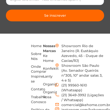
Se inscrever
Home
Nossas
Showroom Rio de
Marcas
Janeiro (R. Eustáquio
Sobre
Ke
Azevedo, 45 - Duque de
Nós
Home
Caxias/RJ)
Showroom São Paulo
Onde
Konfektt
(Av. Senador Queirós
Comprar
nº305, 10º andar salas 3,
Inspire-
Lanty
4 e 5)
se
Organiz
(21) 99560-1610
Contato
(Whatsapp)
Organiz
(21) 3649-3992 (Ligações
Trabalhe
Rosa
/ Whatsapp)
Conosco
comercial@kehome.com.b
Política de
instagram.com/kehomeofic