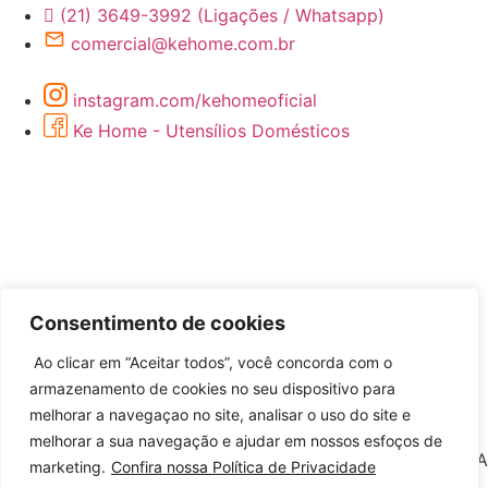
(21) 3649-3992 (Ligações / Whatsapp)
comercial@kehome.com.br
instagram.com/kehomeoficial
Ke Home - Utensílios Domésticos
Consentimento de cookies
Ao clicar em “Aceitar todos”, você concorda com o
Desenvolvido por
armazenamento de cookies no seu dispositivo para
melhorar a navegaçao no site, analisar o uso do site e
melhorar a sua navegação e ajudar em nossos esfoços de
©2026 KEHOME COMERCIO DE ARTIGOS DE BAZAR LTDA
marketing.
Confira nossa Política de Privacidade
– Todos Direitos Reservados | CNPJ: 12.571.333/0001-50