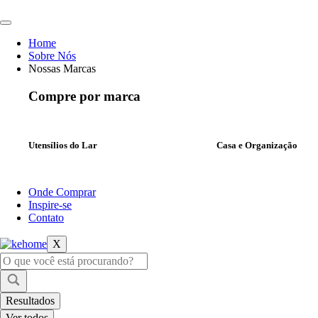
Ir
para
o
Home
conteúdo
Sobre Nós
Nossas Marcas
Compre por marca
Utensílios do Lar
Casa e Organização
Onde Comprar
Inspire-se
Contato
X
Pesquisar
...
Resultados
Ver todos