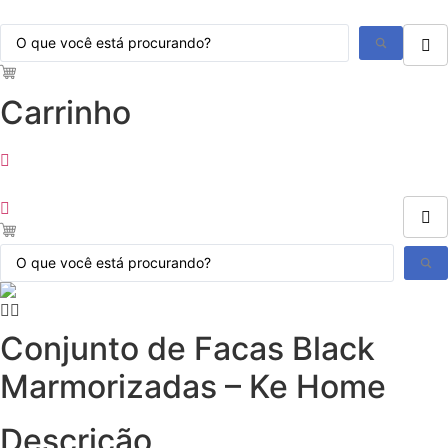
Ir
Pesquisar
para
...
o
conteúdo
Carrinho
Pesquisar
...
Conjunto de Facas Black
Marmorizadas – Ke Home
Descrição