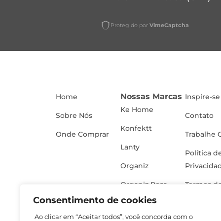
Protegido por
VimeCaptcha
Nossas Marcas
Home
Inspire-se
Ke Home
Sobre Nós
Contato
Konfektt
Onde Comprar
Trabalhe 
Lanty
Política d
Organiz
Privacida
Organiz Rosa
Termos de
Consentimento de cookies
Ao clicar em “Aceitar todos”, você concorda com o