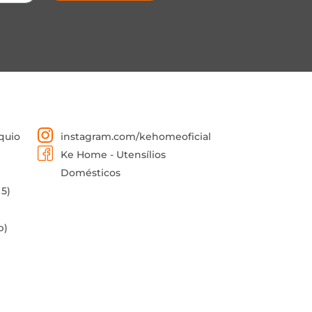
quio
instagram.com/kehomeoficial
Ke Home - Utensílios
Domésticos
 5)
p)