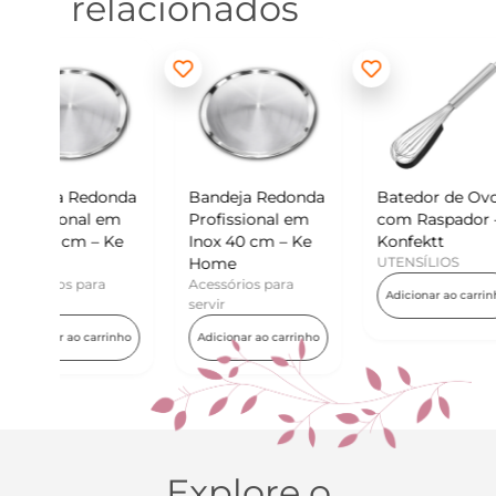
relacionados
onda
Bandeja Redonda
Batedor de Ovos
Mini
 em
Profissional em
com Raspador –
Kon
 Ke
Inox 40 cm – Ke
Konfektt
UTEN
Home
UTENSÍLIOS
Adic
a
Acessórios para
Adicionar ao carrinho
servir
rinho
Adicionar ao carrinho
Explore o