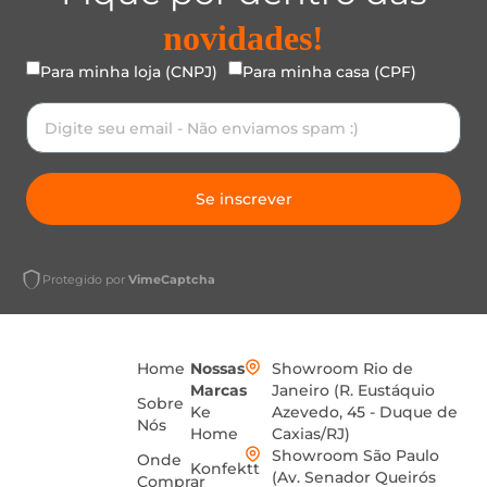
novidades!
Para minha loja (CNPJ)
Para minha casa (CPF)
Se inscrever
Protegido por
VimeCaptcha
Home
Nossas
Showroom Rio de
Marcas
Janeiro (R. Eustáquio
Sobre
Ke
Azevedo, 45 - Duque de
Nós
Home
Caxias/RJ)
Showroom São Paulo
Onde
Konfektt
(Av. Senador Queirós
Comprar