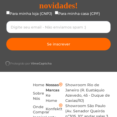
novidades!
Para minha loja (CNPJ)
Para minha casa (CPF)
Se inscrever
Protegido por
VimeCaptcha
Home
Nossas
Showroom Rio de
Marcas
Janeiro (R. Eustáquio
Sobre
Ke
Azevedo, 45 - Duque de
Nós
Home
Caxias/RJ)
Showroom São Paulo
Onde
Konfektt
(Av. Senador Queirós
Comprar
nº305, 10º andar salas 3,