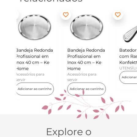
donda
Bandeja Redonda
Batedor de Ovos
Min
l em
Profissional em
com Raspador –
Kon
– Ke
Inox 40 cm – Ke
Konfektt
UTE
Home
UTENSÍLIOS
Adi
ra
Acessórios para
Adicionar ao carrinho
servir
arrinho
Adicionar ao carrinho
Explore o