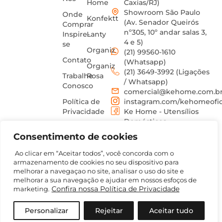
Home
Caxias/RJ)
Showroom São Paulo
Onde
Konfektt
(Av. Senador Queirós
Comprar
nº305, 10º andar salas 3,
Inspire-
Lanty
4 e 5)
se
Organiz
(21) 99560-1610
Contato
(Whatsapp)
Organiz
(21) 3649-3992 (Ligações
Trabalhe
Rosa
/ Whatsapp)
Conosco
comercial@kehome.com.b
Política de
instagram.com/kehomeofic
Privacidade
Ke Home - Utensílios
Domésticos
Termos
Consentimento de cookies
de uso
Ao clicar em “Aceitar todos”, você concorda com o
armazenamento de cookies no seu dispositivo para
melhorar a navegaçao no site, analisar o uso do site e
melhorar a sua navegação e ajudar em nossos esfoços de
Confira nossa Política de Privacidade
marketing.
©2026 KEHOME COMERCIO DE ARTIGOS DE BAZAR LTDA – Todos Direitos Reservados | CNPJ:
12.571.333/0001-50
Personalizar
Rejeitar
Aceitar tudo
Desenvolvido por