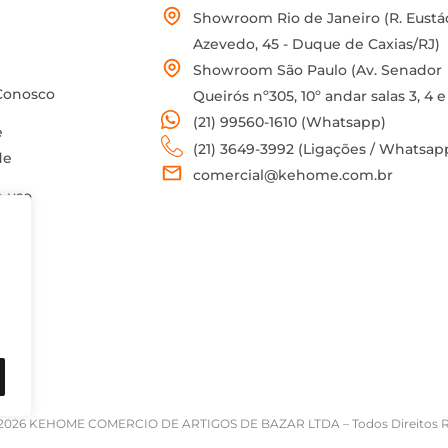
Showroom Rio de Janeiro (R. Eustá
Azevedo, 45 - Duque de Caxias/RJ)
Showroom São Paulo (Av. Senador
Conosco
Queirós nº305, 10º andar salas 3, 4 e
(21) 99560-1610 (Whatsapp)
e
(21) 3649-3992 (Ligações / Whatsap
de
comercial@kehome.com.br
 uso
2026 KEHOME COMERCIO DE ARTIGOS DE BAZAR LTDA – Todos Direitos Rese