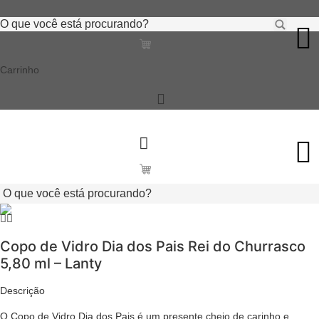
Ir
Pesquisar
para
...
o
conteúdo
Carrinho
Pesquisar
...
Copo de Vidro Dia dos Pais Rei do Churrasco
5,80 ml – Lanty
Descrição
O Copo de Vidro Dia dos Pais é um presente cheio de carinho e