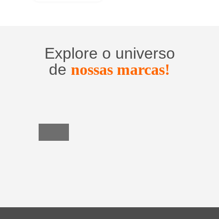
Explore o universo
de
nossas marcas!
Utensílios
do
Lar