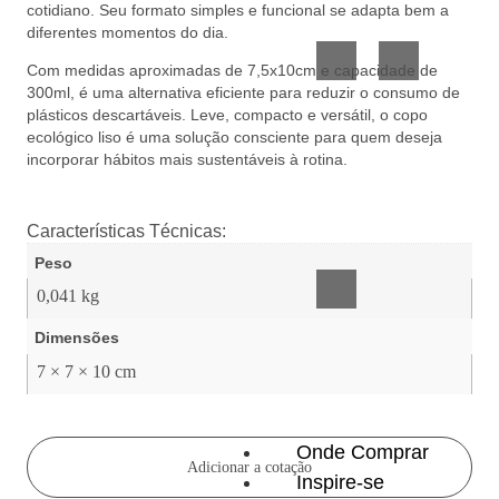
cotidiano. Seu formato simples e funcional se adapta bem a
Vidro
Presente
diferentes momentos do dia.
Com medidas aproximadas de 7,5x10cm e capacidade de
300ml, é uma alternativa eficiente para reduzir o consumo de
plásticos descartáveis. Leve, compacto e versátil, o copo
ecológico liso é uma solução consciente para quem deseja
incorporar hábitos mais sustentáveis à rotina.
Acessórios
Características Técnicas:
inteligentes
Peso
0,041 kg
Dimensões
7 × 7 × 10 cm
Onde Comprar
Adicionar a cotação
Inspire-se