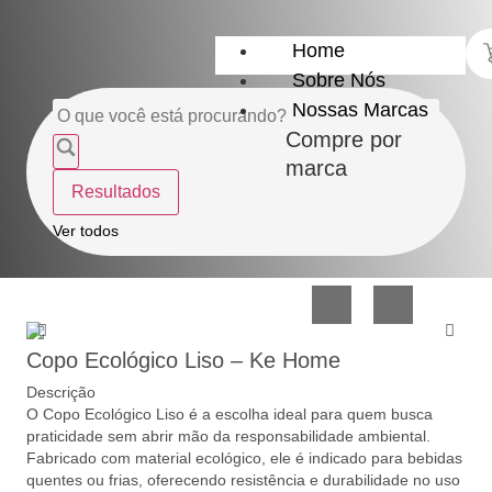
Home
Sobre Nós
Nossas Marcas
Compre por
marca
Resultados
Utensílios
Casa
Ver todos
do
e
Lar
Organização
Copo Ecológico Liso – Ke Home
Descrição
O Copo Ecológico Liso é a escolha ideal para quem busca
praticidade sem abrir mão da responsabilidade ambiental.
Fabricado com material ecológico, ele é indicado para bebidas
Utilidades
Confeitaria
quentes ou frias, oferecendo resistência e durabilidade no uso
de
e