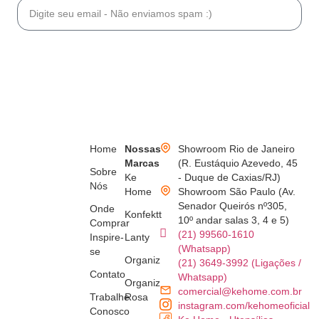
Se inscrever
Home
Nossas
Showroom Rio de Janeiro
Marcas
(R. Eustáquio Azevedo, 45
Sobre
Ke
- Duque de Caxias/RJ)
Nós
Home
Showroom São Paulo (Av.
Senador Queirós nº305,
Onde
Konfektt
10º andar salas 3, 4 e 5)
Comprar
(21) 99560-1610
Inspire-
Lanty
(Whatsapp)
se
Organiz
(21) 3649-3992 (Ligações /
Contato
Whatsapp)
Organiz
comercial@kehome.com.br
Trabalhe
Rosa
instagram.com/kehomeoficial
Conosco