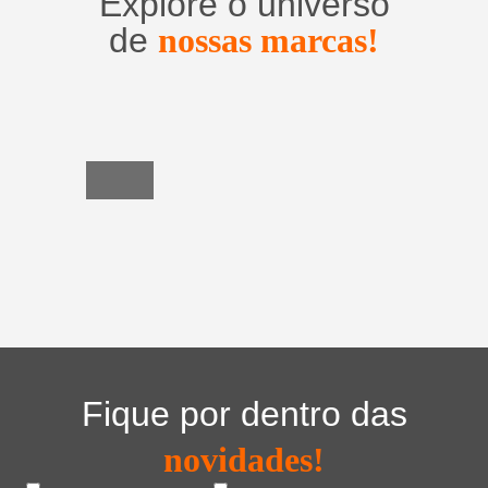
Explore o universo
de
nossas marcas!
Utensílios
do
Lar
Fique por dentro das
novidades!