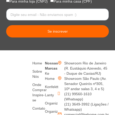
Para minha loja (CNPJ)
Para minha casa (CPF)
Se inscrever
Home
Nossas
Showroom Rio de Janeiro
Marcas
(R. Eustáquio Azevedo, 45
Sobre
Ke
- Duque de Caxias/RJ)
Nós
Home
Showroom São Paulo (Av.
Senador Queirós nº305,
Onde
Konfektt
10º andar salas 3, 4 e 5)
Comprar
(21) 99560-1610
Inspire-
Lanty
(Whatsapp)
se
Organiz
(21) 3649-3992 (Ligações /
Contato
Whatsapp)
Organiz
comercial@kehome.com.br