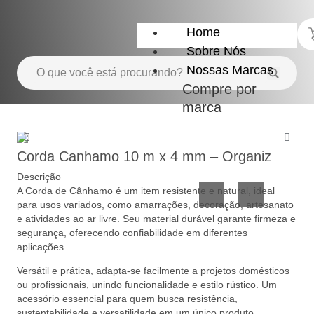
Home
Sobre Nós
Nossas Marcas
Compre por
marca
Utensílios
Casa
do
e
Corda Canhamo 10 m x 4 mm – Organiz
Lar
Organização
Descrição
A Corda de Cânhamo é um item resistente e natural, ideal
para usos variados, como amarrações, decoração, artesanato
e atividades ao ar livre. Seu material durável garante firmeza e
segurança, oferecendo confiabilidade em diferentes
aplicações.
Versátil e prática, adapta-se facilmente a projetos domésticos
ou profissionais, unindo funcionalidade e estilo rústico. Um
Utilidades
Confeitaria
acessório essencial para quem busca resistência,
de
e
sustentabilidade e versatilidade em um único produto,