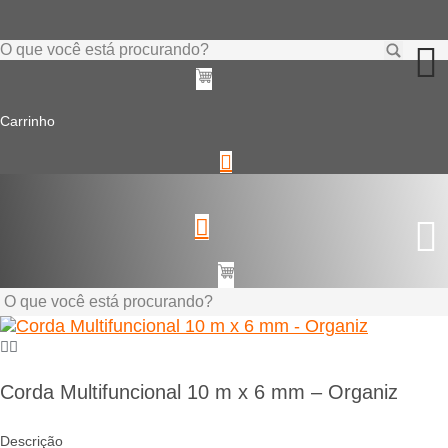
Ir
para
o
Pesquisar
conteúdo
...
Carrinho
Pesquisar
...
Corda Multifuncional 10 m x 6 mm – Organiz
Descrição