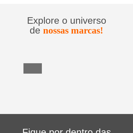
Explore o universo
de
nossas marcas!
Utensílios
do
Lar
Fique por dentro das