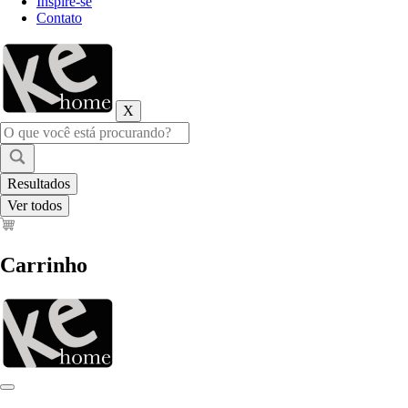
Inspire-se
Contato
X
Pesquisar
...
Resultados
Ver todos
Carrinho