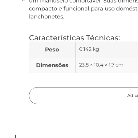
um manuseio confortável. Suas dimens
compacto e funcional para uso doméstic
lanchonetes.
Características Técnicas:
Peso
0,142 kg
Dimensões
23,8 × 10,4 × 1,7 cm
Adic