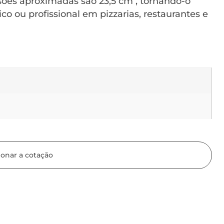
ões aproximadas são 23,5 cm , tornando-o
o ou profissional em pizzarias, restaurantes e
ionar a cotação