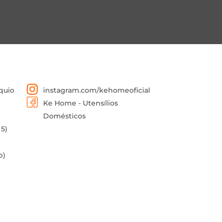
quio
instagram.com/kehomeoficial
Ke Home - Utensílios
Domésticos
 5)
p)