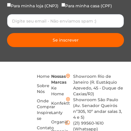
Para minha loja (CNPJ)
Para minha casa (CPF)
Se inscrever
Home
Nossas
Showroom Rio de
Marcas
Janeiro (R. Eustáquio
Sobre
Ke
Azevedo, 45 - Duque de
Nós
Home
Caxias/RJ)
Showroom São Paulo
Onde
Konfektt
(Av. Senador Queirós
Comprar
nº305, 10º andar salas 3,
Inspire-
Lanty
4 e 5)
se
Organiz
(21) 99560-1610
Contato
(Whatsapp)