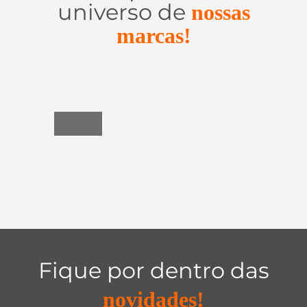
universo de
nossas
marcas!
Utensílios
do
Lar
Fique por dentro das
novidades!