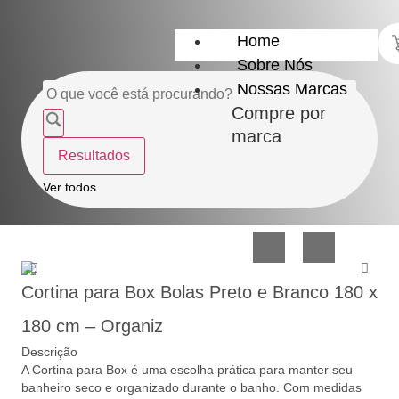
Home
Sobre Nós
Nossas Marcas
Compre por
marca
Resultados
Utensílios
Casa
Ver todos
do
e
Lar
Organização
Cortina para Box Bolas Preto e Branco 180 x
180 cm – Organiz
Descrição
A Cortina para Box é uma escolha prática para manter seu
Utilidades
Confeitaria
banheiro seco e organizado durante o banho. Com medidas
de
e