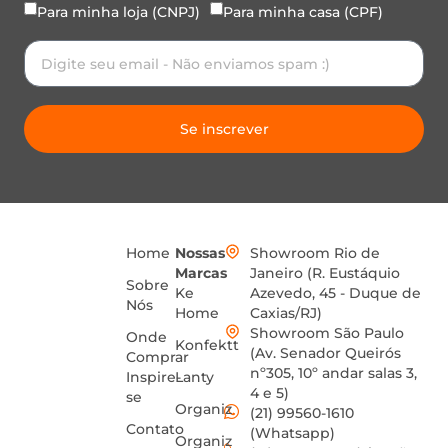
Para minha loja (CNPJ)
Para minha casa (CPF)
Se inscrever
Home
Nossas
Showroom Rio de
Marcas
Janeiro (R. Eustáquio
Sobre
Ke
Azevedo, 45 - Duque de
Nós
Home
Caxias/RJ)
Showroom São Paulo
Onde
Konfektt
(Av. Senador Queirós
Comprar
nº305, 10º andar salas 3,
Inspire-
Lanty
4 e 5)
se
Organiz
(21) 99560-1610
Contato
(Whatsapp)
Organiz