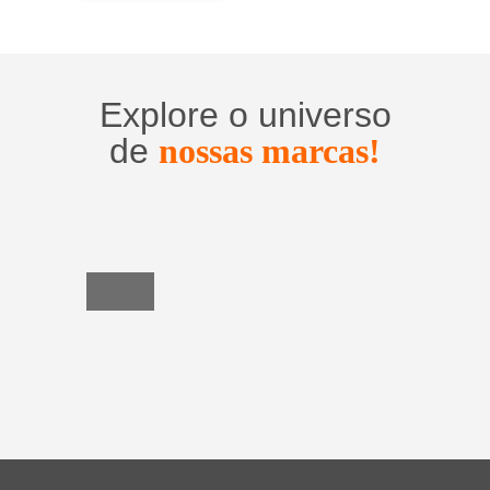
Explore o universo
de
nossas marcas!
Utensílios
do
Lar