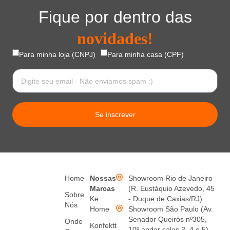
Fique por dentro das
novidades!
Para minha loja (CNPJ)
Para minha casa (CPF)
Se inscrever
Home
Nossas
Showroom Rio de Janeiro
Marcas
(R. Eustáquio Azevedo, 45
Sobre
Ke
- Duque de Caxias/RJ)
Nós
Home
Showroom São Paulo (Av.
Senador Queirós nº305,
Onde
Konfektt
10º andar salas 3, 4 e 5)