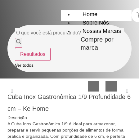
Home
Sobre Nós
Nossas Marcas
Compre por
marca
Resultados
Utensílios
Casa
Ver todos
do
e
Lar
Organização
Cuba Inox Gastronômica 1/9 Profundidade 6
cm – Ke Home
Descrição
A Cuba Inox Gastronômica 1/9 é ideal para armazenar,
preparar e servir pequenas porções de alimentos de forma
Utilidades
Confeitaria
prática e organizada. Com profundidade de 6 cm, é perfeita
de
e