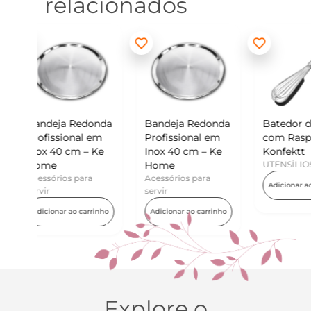
relacionados
donda
Bandeja Redonda
Batedor de Ovos
Min
l em
Profissional em
com Raspador –
Ko
– Ke
Inox 40 cm – Ke
Konfektt
UT
Home
UTENSÍLIOS
Ad
ra
Acessórios para
Adicionar ao carrinho
servir
arrinho
Adicionar ao carrinho
Explore o