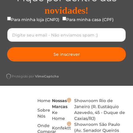
novidades!
Para minha loja (CNPJ)
Para minha casa (CPF)
Se inscrever
Protegido por
VimeCaptcha
Home
Nossas
Showroom Rio de
Marcas
Janeiro (R. Eustáquio
Sobre
Ke
Azevedo, 45 - Duque de
Nós
Home
Caxias/RJ)
Showroom São Paulo
Onde
Konfektt
(Av. Senador Queirós
Comprar