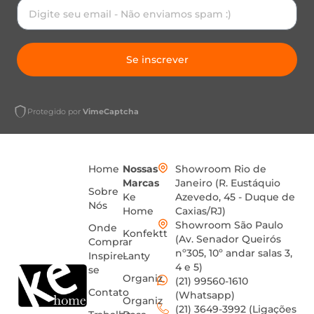
Se inscrever
Protegido por
VimeCaptcha
Home
Nossas
Showroom Rio de
Marcas
Janeiro (R. Eustáquio
Sobre
Ke
Azevedo, 45 - Duque de
Nós
Home
Caxias/RJ)
Showroom São Paulo
Onde
Konfektt
(Av. Senador Queirós
Comprar
nº305, 10º andar salas 3,
Inspire-
Lanty
4 e 5)
se
Organiz
(21) 99560-1610
Contato
(Whatsapp)
Organiz
(21) 3649-3992 (Ligações