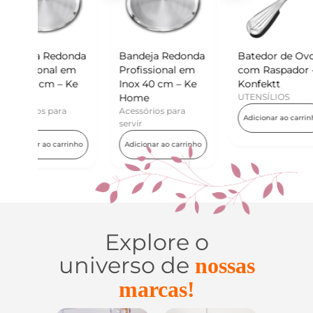
donda
Bandeja Redonda
Batedor de Ovos
Mini
 em
Profissional em
com Raspador –
Kon
 Ke
Inox 40 cm – Ke
Konfektt
UTE
Home
UTENSÍLIOS
Adi
a
Acessórios para
Adicionar ao carrinho
servir
rrinho
Adicionar ao carrinho
Explore o
universo de
nossas
marcas!