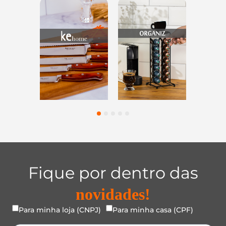
ensílios do
Casa e
Utilidades de
Lar
Organização
Vidro
1
2
3
4
5
Fique por dentro das
novidades!
Para minha loja (CNPJ)
Para minha casa (CPF)