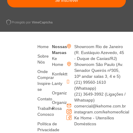
Se inscrever
Protegido por
VimeCaptcha
Home
Nossas
Showroom Rio de Janeiro
Marcas
(R. Eustáquio Azevedo, 45
Sobre
Ke
- Duque de Caxias/RJ)
Nós
Home
Showroom São Paulo (Av.
Senador Queirós nº305,
Onde
Konfektt
10º andar salas 3, 4 e 5)
Comprar
(21) 99560-1610
Inspire-
Lanty
(Whatsapp)
se
Organiz
(21) 3649-3992 (Ligações /
Contato
Whatsapp)
Organiz
comercial@kehome.com.br
Trabalhe
Rosa
instagram.com/kehomeoficial
Conosco
Ke Home - Utensílios
Política de
Domésticos
Privacidade