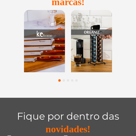
marcas!
Utensílios do
Casa e
Utilidades d
Lar
Organização
Vidro
1
2
3
4
5
Fique por dentro das
novidades!