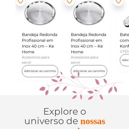
Redonda
Bandeja Redonda
Batedor de Ovos
nal em
Profissional em
com Raspador –
cm – Ke
Inox 40 cm – Ke
Konfektt
Home
UTENSÍLIOS
 para
Acessórios para
Adicionar ao carrinho
servir
o carrinho
Adicionar ao carrinho
Explore o
universo de
nossas