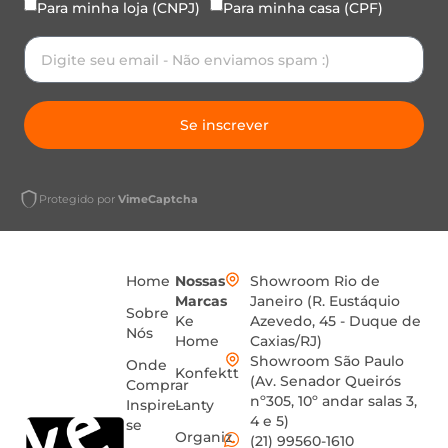
Para minha loja (CNPJ)
Para minha casa (CPF)
Se inscrever
Protegido por
VimeCaptcha
Home
Nossas
Showroom Rio de
Marcas
Janeiro (R. Eustáquio
Sobre
Ke
Azevedo, 45 - Duque de
Nós
Home
Caxias/RJ)
Showroom São Paulo
Onde
Konfektt
(Av. Senador Queirós
Comprar
nº305, 10º andar salas 3,
Inspire-
Lanty
4 e 5)
se
Organiz
(21) 99560-1610