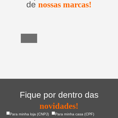
de
nossas marcas!
Utensílios
do
Lar
Fique por dentro das
novidades!
Para minha loja (CNPJ)
Para minha casa (CPF)