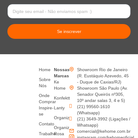
Se inscrever
Home
Nossas
Showroom Rio de Janeiro
Marcas
(R. Eustáquio Azevedo, 45
Sobre
Ke
- Duque de Caxias/RJ)
Nós
Home
Showroom São Paulo (Av.
Senador Queirós nº305,
Onde
Konfektt
10º andar salas 3, 4 e 5)
Comprar
(21) 99560-1610
Inspire-
Lanty
(Whatsapp)
se
Organiz
(21) 3649-3992 (Ligações /
Contato
Whatsapp)
Organiz
comercial@kehome.com.br
Trabalhe
Rosa
instagram.com/kehomeoficial