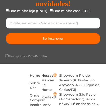
novidades!
Para minha loja (CNPJ)
Para minha casa (CPF)
Se inscrever
Protegido por
VimeCaptcha
Home
Nossas
Showroom Rio de
Marcas
Janeiro (R. Eustáquio
Sobre
Ke
Azevedo, 45 - Duque de
Nós
Home
Caxias/RJ)
Showroom São Paulo
Onde
Konfektt
(Av. Senador Queirós
Comprar
nº305, 10º andar salas 3,
Inspire-
Lanty