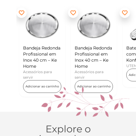
deja Redonda
Bandeja Redonda
Batedor de Ovos
issional em
Profissional em
com Raspador –
 40 cm – Ke
Inox 40 cm – Ke
Konfektt
me
Home
UTENSÍLIOS
sórios para
Acessórios para
Adicionar ao carrinho
r
servir
ionar ao carrinho
Adicionar ao carrinho
Explore o