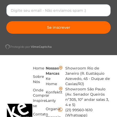
Se inscrever
Protegido por
VimeCaptcha
Home
Nossas
Showroom Rio de
Marcas
Janeiro (R. Eustáquio
Sobre
Ke
Azevedo, 45 - Duque de
Nós
Home
Caxias/RJ)
Showroom São Paulo
Onde
Konfektt
(Av. Senador Queirós
Comprar
nº305, 10º andar salas 3,
Inspire-
Lanty
4 e 5)
se
Organiz
(21) 99560-1610
Contato
(Whatsapp)