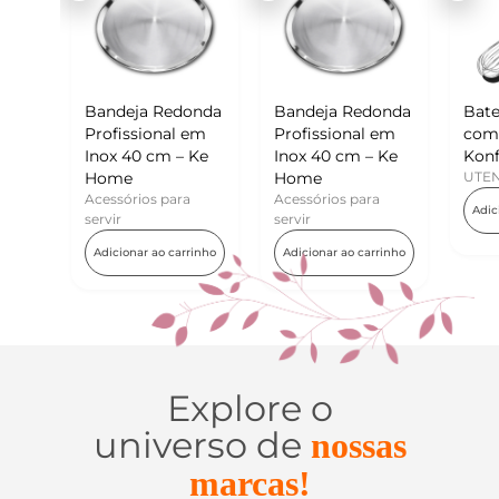
 Redonda
Bandeja Redonda
Batedor de Ovos
onal em
Profissional em
com Raspador –
cm – Ke
Inox 40 cm – Ke
Konfektt
Home
UTENSÍLIOS
s para
Acessórios para
Adicionar ao carrinho
servir
ao carrinho
Adicionar ao carrinho
Explore o
universo de
nossas
marcas!