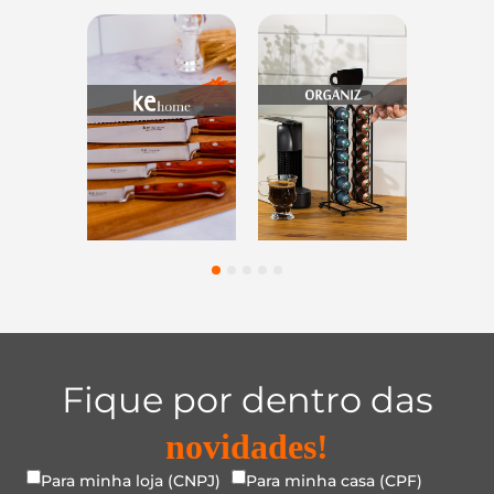
s
Utensílios do
Casa e
Utilidade
s
Lar
Organização
Vidro
1
2
3
4
5
Fique por dentro das
novidades!
Para minha loja (CNPJ)
Para minha casa (CPF)