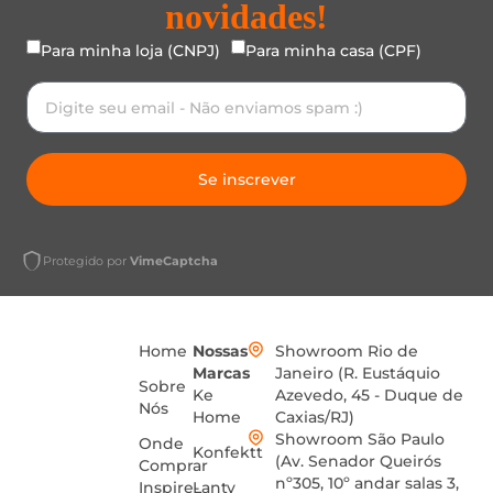
novidades!
Para minha loja (CNPJ)
Para minha casa (CPF)
Se inscrever
Protegido por
VimeCaptcha
Home
Nossas
Showroom Rio de
Marcas
Janeiro (R. Eustáquio
Sobre
Ke
Azevedo, 45 - Duque de
Nós
Home
Caxias/RJ)
Showroom São Paulo
Onde
Konfektt
(Av. Senador Queirós
Comprar
nº305, 10º andar salas 3,
Inspire-
Lanty