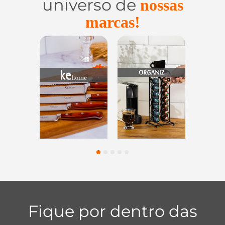
universo de
nossas
marcas!
Utensílios do
Casa e
Utilidades 
Lar
Organização
Vidro
1
2
3
4
5
Fique por dentro das