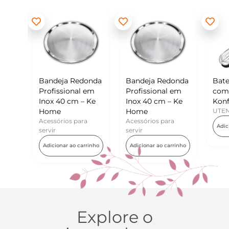
 Redonda
Bandeja Redonda
Batedor de Ovos
onal em
Profissional em
com Raspador –
cm – Ke
Inox 40 cm – Ke
Konfektt
Home
UTENSÍLIOS
s para
Acessórios para
Adicionar ao carrinho
servir
ao carrinho
Adicionar ao carrinho
Explore o