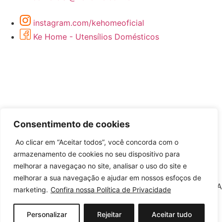
instagram.com/kehomeoficial
Ke Home - Utensílios Domésticos
Consentimento de cookies
Ao clicar em “Aceitar todos”, você concorda com o
Desenvolvido por
armazenamento de cookies no seu dispositivo para
melhorar a navegaçao no site, analisar o uso do site e
melhorar a sua navegação e ajudar em nossos esfoços de
©2026 KEHOME COMERCIO DE ARTIGOS DE BAZAR LTDA
marketing.
Confira nossa Política de Privacidade
– Todos Direitos Reservados | CNPJ: 12.571.333/0001-50
Personalizar
Rejeitar
Aceitar tudo