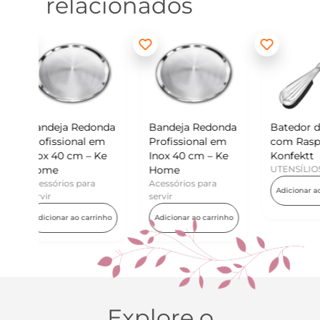
relacionados
donda
Bandeja Redonda
Batedor de Ovos
Min
l em
Profissional em
com Raspador –
Kon
– Ke
Inox 40 cm – Ke
Konfektt
UTE
Home
UTENSÍLIOS
Adi
ra
Acessórios para
Adicionar ao carrinho
servir
arrinho
Adicionar ao carrinho
Explore o