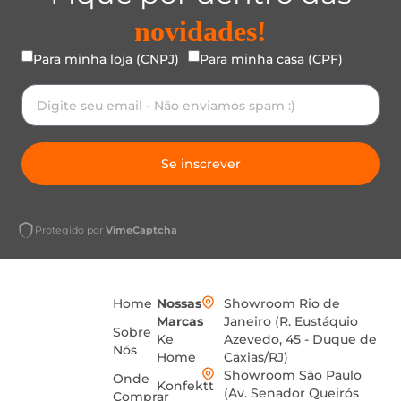
novidades!
Para minha loja (CNPJ)
Para minha casa (CPF)
Se inscrever
Protegido por
VimeCaptcha
Home
Nossas
Showroom Rio de
Marcas
Janeiro (R. Eustáquio
Sobre
Ke
Azevedo, 45 - Duque de
Nós
Home
Caxias/RJ)
Showroom São Paulo
Onde
Konfektt
(Av. Senador Queirós
Comprar