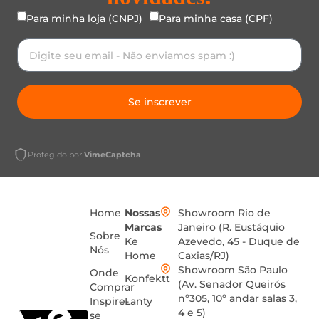
Para minha loja (CNPJ)
Para minha casa (CPF)
Se inscrever
Protegido por
VimeCaptcha
Home
Nossas
Showroom Rio de
Marcas
Janeiro (R. Eustáquio
Sobre
Ke
Azevedo, 45 - Duque de
Nós
Home
Caxias/RJ)
Showroom São Paulo
Onde
Konfektt
(Av. Senador Queirós
Comprar
nº305, 10º andar salas 3,
Inspire-
Lanty
4 e 5)
se