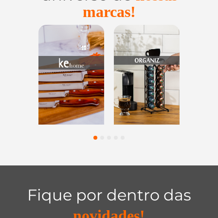
marcas!
Utensílios do
Casa e
Utilidades 
Lar
Organização
Vidro
1
2
3
4
5
Fique por dentro das
novidades!