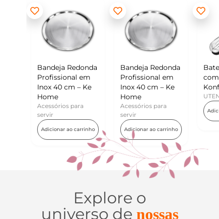
Redonda
Bandeja Redonda
Batedor de Ovos
nal em
Profissional em
com Raspador –
cm – Ke
Inox 40 cm – Ke
Konfektt
Home
UTENSÍLIOS
 para
Acessórios para
Adicionar ao carrinho
servir
o carrinho
Adicionar ao carrinho
Explore o
universo de
nossas