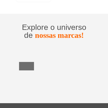
Explore o universo
de
nossas marcas!
Utensílios
do
Lar