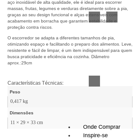
aço inoxidável de alta qualidade, ele é ideal para escorrer
Vidro
Presente
massas, frutas, legumes e verduras diretamente sobre a pia,
graças ao seu design funcional e alças extensíveis com
acabamento em borracha que garantem estabilidade e
proteção contra riscos.
O escorredor se adapta a diferentes tamanhos de pia,
otimizando espaço e facilitando o preparo dos alimentos. Leve,
resistente e fácil de limpar, é um item indispensável para quem
busca praticidade e eficiência na cozinha. Diâmetro
Acessórios
aprox.:29cm
inteligentes
Características Técnicas:
Peso
0,417 kg
Dimensões
11 × 29 × 33 cm
Onde Comprar
Inspire-se