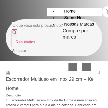
Home
Sobre Nós
Nossas Marcas
Compre por
marca
Resultados
Utensílios
Casa
Ver todos
do
e
Lar
Organização
Escorredor Multiuso em Inox 29 cm – Ke
Home
Descrição
O Escorredor Multiuso em Inox da Ke Home é uma solução
Utilidades
Confeitaria
prática e versátil para o dia a dia na cozinha. Fabricado em
de
e