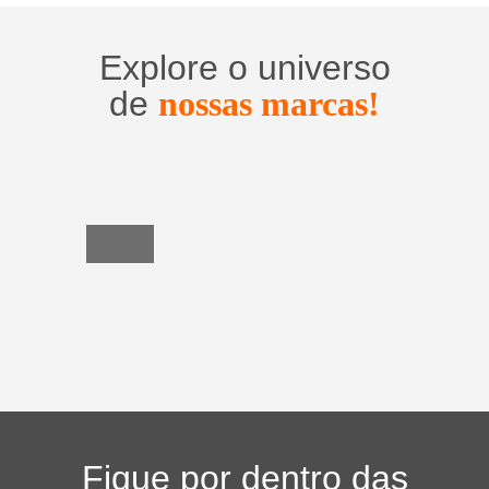
Explore o universo
de
nossas marcas!
Utensílios
do
Lar
Fique por dentro das