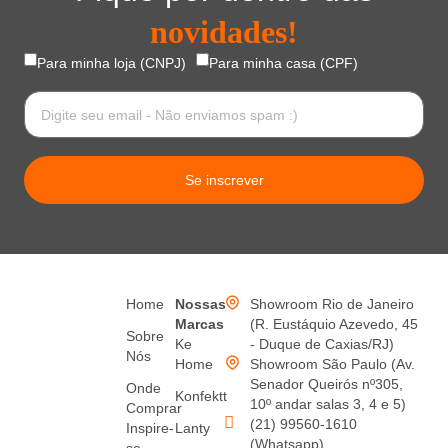
novidades!
Para minha loja (CNPJ)
Para minha casa (CPF)
Se inscrever
Home
Nossas
Showroom Rio de Janeiro
Marcas
(R. Eustáquio Azevedo, 45
Sobre
Ke
- Duque de Caxias/RJ)
Nós
Home
Showroom São Paulo (Av.
Senador Queirós nº305,
Onde
Konfektt
10º andar salas 3, 4 e 5)
Comprar
(21) 99560-1610
Inspire-
Lanty
(Whatsapp)