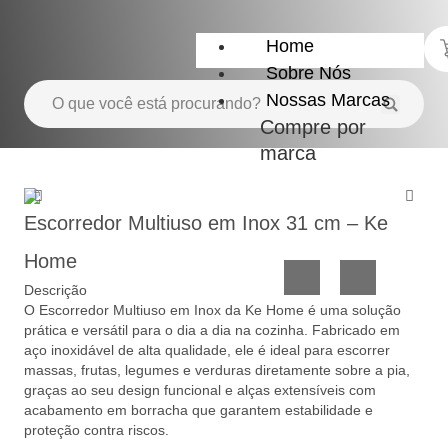
Home
Sobre Nós
Nossas Marcas
Compre por
marca
Utensílios
Casa
do
e
Escorredor Multiuso em Inox 31 cm – Ke
Lar
Organização
Home
Descrição
O Escorredor Multiuso em Inox da Ke Home é uma solução
prática e versátil para o dia a dia na cozinha. Fabricado em
aço inoxidável de alta qualidade, ele é ideal para escorrer
massas, frutas, legumes e verduras diretamente sobre a pia,
graças ao seu design funcional e alças extensíveis com
acabamento em borracha que garantem estabilidade e
Utilidades
Confeitaria
proteção contra riscos.
de
e