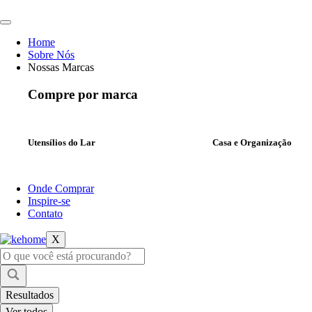
Ir
para
o
Home
conteúdo
Sobre Nós
Nossas Marcas
Compre por marca
Utensílios do Lar
Casa e Organização
Onde Comprar
Inspire-se
Contato
X
Pesquisar
...
Resultados
Ver todos