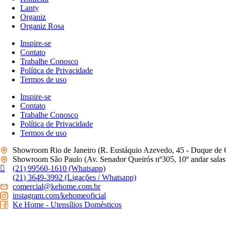
Lanty
Organiz
Organiz Rosa
Inspire-se
Contato
Trabalhe Conosco
Política de Privacidade
Termos de uso
Inspire-se
Contato
Trabalhe Conosco
Política de Privacidade
Termos de uso
Showroom Rio de Janeiro (R. Eustáquio Azevedo, 45 - Duque de 
Showroom São Paulo (Av. Senador Queirós nº305, 10º andar salas 
(21) 99560-1610 (Whatsapp)
(21) 3649-3992 (Ligações / Whatsapp)
comercial@kehome.com.br
instagram.com/kehomeoficial
Ke Home - Utensílios Domésticos