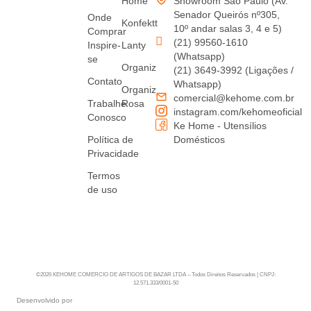
Home
Showroom São Paulo (Av.
Senador Queirós nº305,
Onde
Konfektt
10º andar salas 3, 4 e 5)
Comprar
(21) 99560-1610
Inspire-
Lanty
(Whatsapp)
se
Organiz
(21) 3649-3992 (Ligações /
Contato
Whatsapp)
Organiz
comercial@kehome.com.br
Trabalhe
Rosa
instagram.com/kehomeoficial
Conosco
Ke Home - Utensílios
Política de
Domésticos
Privacidade
Termos
de uso
©2026 KEHOME COMERCIO DE ARTIGOS DE BAZAR LTDA – Todos Direitos Reservados | CNPJ:
12.571.333/0001-50
Desenvolvido por