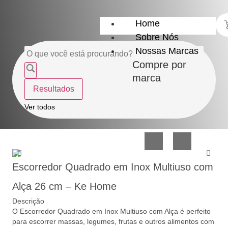
Home
Sobre Nós
Nossas Marcas
Compre por
marca
Resultados
Utensílios
Casa
Ver todos
do
e
Lar
Organização
Escorredor Quadrado em Inox Multiuso com
Alça 26 cm – Ke Home
Descrição
O Escorredor Quadrado em Inox Multiuso com Alça é perfeito
Utilidades
Confeitaria
para escorrer massas, legumes, frutas e outros alimentos com
de
e