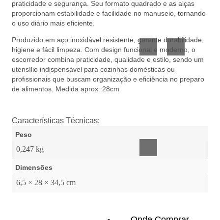
praticidade e segurança. Seu formato quadrado e as alças
Utilidades
Confeitaria
proporcionam estabilidade e facilidade no manuseio, tornando
de
e
o uso diário mais eficiente.
Vidro
Presente
Produzido em aço inoxidável resistente, garante durabilidade,
higiene e fácil limpeza. Com design funcional e moderno, o
escorredor combina praticidade, qualidade e estilo, sendo um
utensílio indispensável para cozinhas domésticas ou
profissionais que buscam organização e eficiência no preparo
de alimentos. Medida aprox.:28cm
Acessórios
Características Técnicas:
inteligentes
Peso
0,247 kg
Dimensões
6,5 × 28 × 34,5 cm
Onde Comprar