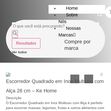
Home
Sobre
Nós
Nossas
Marcas
Compre por
Resultados
marca
Ver todos
Utensílios
Casa
do
e
Lar
Organização
Escorredor Quadrado em Inox Multiuso com
Alça 28 cm – Ke Home
Descrição
O Escorredor Quadrado em Inox Multiuso com Alça é perfeito
para escorrer massas, legumes, frutas e outros alimentos com