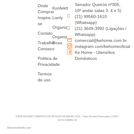
Senador Queirós nº305,
Onde
Konfektt
10º andar salas 3, 4 e 5)
Comprar
(21) 99560-1610
Inspire-
Lanty
(Whatsapp)
se
Organiz
(21) 3649-3992 (Ligações /
Contato
Whatsapp)
Organiz
comercial@kehome.com.br
Trabalhe
Rosa
instagram.com/kehomeoficial
Conosco
Ke Home - Utensílios
Política de
Domésticos
Privacidade
Termos
de uso
©2026 KEHOME COMERCIO DE ARTIGOS DE BAZAR LTDA – Todos Direitos Reservados | CNPJ:
12.571.333/0001-50
Desenvolvido por