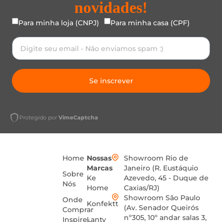
novidades!
Para minha loja (CNPJ)
Para minha casa (CPF)
Se inscrever
Protegido por
VimeCaptcha
Home
Nossas
Showroom Rio de
Marcas
Janeiro (R. Eustáquio
Sobre
Ke
Azevedo, 45 - Duque de
Nós
Home
Caxias/RJ)
Showroom São Paulo
Onde
Konfektt
(Av. Senador Queirós
Comprar
nº305, 10º andar salas 3,
Inspire-
Lanty