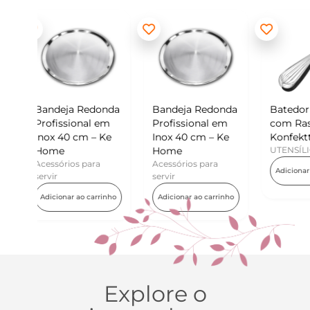
edonda
Bandeja Redonda
Batedor de Ovos
Mi
l em
Profissional em
com Raspador –
Ko
 – Ke
Inox 40 cm – Ke
Konfektt
UT
Home
UTENSÍLIOS
Ad
ara
Acessórios para
Adicionar ao carrinho
servir
carrinho
Adicionar ao carrinho
Explore o