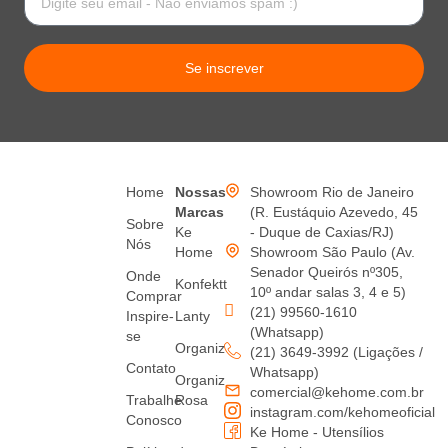
Se inscrever
Home
Nossas
Showroom Rio de Janeiro
Marcas
(R. Eustáquio Azevedo, 45
Sobre
Ke
- Duque de Caxias/RJ)
Nós
Home
Showroom São Paulo (Av.
Senador Queirós nº305,
Onde
Konfektt
10º andar salas 3, 4 e 5)
Comprar
(21) 99560-1610
Inspire-
Lanty
(Whatsapp)
se
Organiz
(21) 3649-3992 (Ligações /
Contato
Whatsapp)
Organiz
comercial@kehome.com.br
Trabalhe
Rosa
instagram.com/kehomeoficial
Conosco
Ke Home - Utensílios