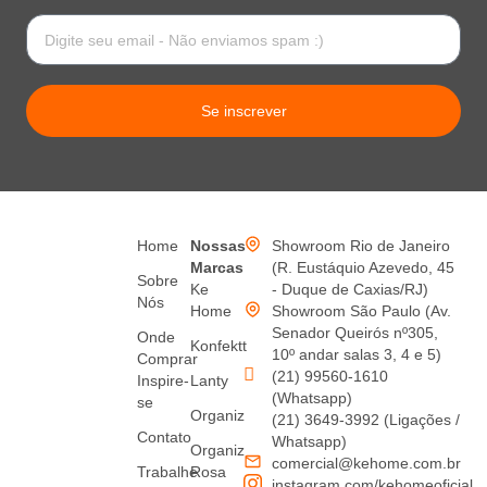
Se inscrever
Home
Nossas
Showroom Rio de Janeiro
Marcas
(R. Eustáquio Azevedo, 45
Sobre
Ke
- Duque de Caxias/RJ)
Nós
Home
Showroom São Paulo (Av.
Senador Queirós nº305,
Onde
Konfektt
10º andar salas 3, 4 e 5)
Comprar
(21) 99560-1610
Inspire-
Lanty
(Whatsapp)
se
Organiz
(21) 3649-3992 (Ligações /
Contato
Whatsapp)
Organiz
comercial@kehome.com.br
Trabalhe
Rosa
instagram.com/kehomeoficial