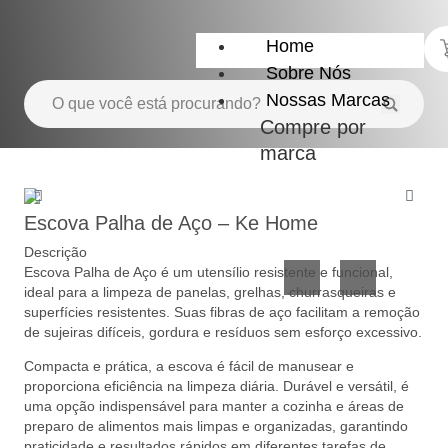
Home
Sobre Nós
Nossas Marcas
Compre por
marca
Utensílios
Casa
do
e
Escova Palha de Aço – Ke Home
Lar
Organização
Descrição
Escova Palha de Aço é um utensílio resistente e funcional,
ideal para a limpeza de panelas, grelhas, churrasqueiras e
superfícies resistentes. Suas fibras de aço facilitam a remoção
de sujeiras difíceis, gordura e resíduos sem esforço excessivo.
Compacta e prática, a escova é fácil de manusear e
proporciona eficiência na limpeza diária. Durável e versátil, é
uma opção indispensável para manter a cozinha e áreas de
Utilidades
Confeitaria
preparo de alimentos mais limpas e organizadas, garantindo
de
e
praticidade e resultados rápidos em diferentes tarefas de