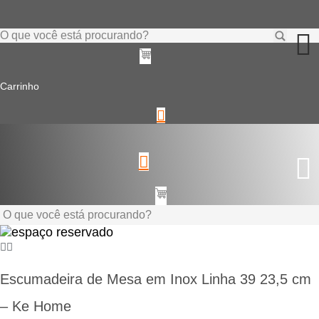
Ir
para
o
Pesquisar
conteúdo
...
Carrinho
Pesquisar
...
Escumadeira de Mesa em Inox Linha 39 23,5 cm
– Ke Home