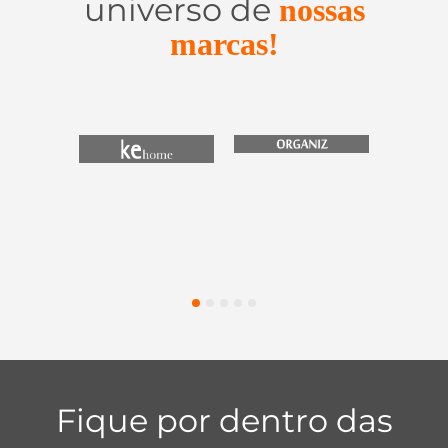
universo de
nossas
marcas!
Utensílios do
Casa e
Utilidades de
Lar
Organização
Vidro
1
2
3
4
5
Fique por dentro das