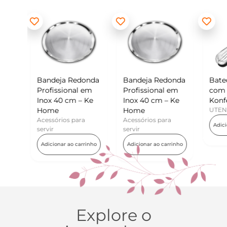
 Redonda
Bandeja Redonda
Batedor de Ovos
onal em
Profissional em
com Raspador –
cm – Ke
Inox 40 cm – Ke
Konfektt
Home
UTENSÍLIOS
s para
Acessórios para
Adicionar ao carrinho
servir
ao carrinho
Adicionar ao carrinho
Explore o