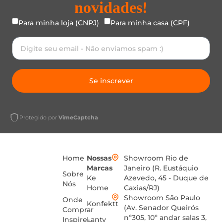
novidades!
Para minha loja (CNPJ)
Para minha casa (CPF)
Se inscrever
Protegido por
VimeCaptcha
Home
Nossas
Showroom Rio de
Marcas
Janeiro (R. Eustáquio
Sobre
Ke
Azevedo, 45 - Duque de
Nós
Home
Caxias/RJ)
Showroom São Paulo
Onde
Konfektt
(Av. Senador Queirós
Comprar
nº305, 10º andar salas 3,
Inspire-
Lanty