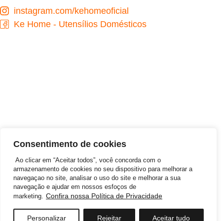
instagram.com/kehomeoficial
Ke Home - Utensílios Domésticos
Desenvolvido por
Consentimento de cookies
Ao clicar em “Aceitar todos”, você concorda com o
armazenamento de cookies no seu dispositivo para melhorar a
navegaçao no site, analisar o uso do site e melhorar a sua
navegação e ajudar em nossos esfoços de
©2026 KEHOME COMERCIO DE ARTIGOS DE
Confira nossa Política de Privacidade
marketing.
BAZAR LTDA – Todos Direitos Reservados | CNPJ:
12.571.333/0001-50
Personalizar
Rejeitar
Aceitar tudo