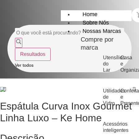
Home
Sobre Nós
Nossas Marcas
Compre por
marca
Resultados
Utensílios
Casa
do
e
Ver todos
Lar
Organiz
Utilidades
Confeita
de
e
Vidro
Present
Espátula Curva Inox Gourmet
Linha Luxo – Ke Home
Acessórios
inteligentes
Descrição