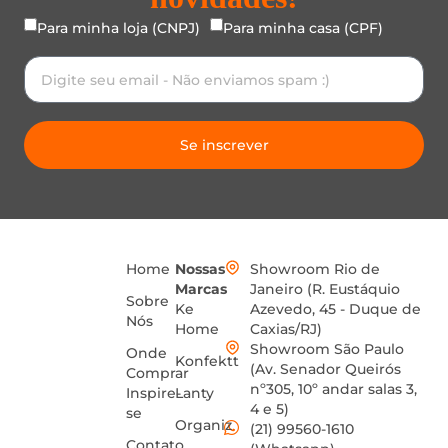
Para minha loja (CNPJ)
Para minha casa (CPF)
Se inscrever
Home
Nossas
Showroom Rio de
Marcas
Janeiro (R. Eustáquio
Sobre
Ke
Azevedo, 45 - Duque de
Nós
Home
Caxias/RJ)
Showroom São Paulo
Onde
Konfektt
(Av. Senador Queirós
Comprar
nº305, 10º andar salas 3,
Inspire-
Lanty
4 e 5)
se
Organiz
(21) 99560-1610
Contato