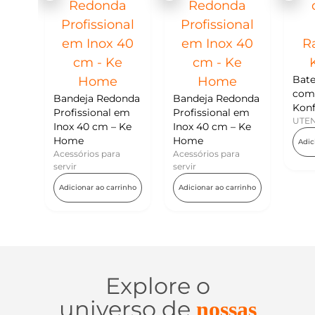
Batedor de Ovos
com Raspador –
ndeja Redonda
Bandeja Redonda
Konfektt
fissional em
Profissional em
UTENSÍLIOS
ox 40 cm – Ke
Inox 40 cm – Ke
me
Home
Adicionar ao carrinho
ssórios para
Acessórios para
vir
servir
icionar ao carrinho
Adicionar ao carrinho
Explore o
universo de
nossas