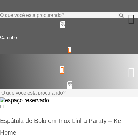
Ir
para
o
Pesquisar
conteúdo
...
Carrinho
Pesquisar
...
Espátula de Bolo em Inox Linha Paraty – Ke
Home