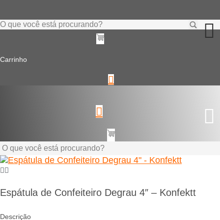
Ir
para
o
Pesquisar
conteúdo
...
Carrinho
Pesquisar
...
Espátula de Confeiteiro Degrau 4″ – Konfektt
Descrição