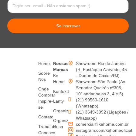
Se inscrever
Home
Nossas
Showroom Rio de Janeiro
Marcas
(R. Eustáquio Azevedo, 45
Sobre
Ke
- Duque de Caxias/RJ)
Nós
Home
Showroom São Paulo (Av.
Senador Queirós nº305,
Onde
Konfektt
10º andar salas 3, 4 e 5)
Comprar
(21) 99560-1610
Inspire-
Lanty
(Whatsapp)
se
Organiz
(21) 3649-3992 (Ligações /
Contato
Whatsapp)
Organiz
comercial@kehome.com.br
Trabalhe
Rosa
instagram.com/kehomeoficial
Conosco