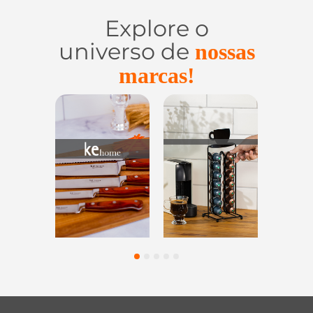
Explore o
universo de
nossas
marcas!
órios
Utensílios do
Casa e
Utili
entes
Lar
Organização
V
1
2
3
4
5