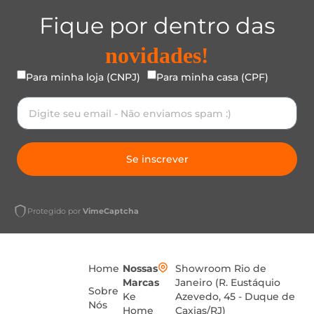
Fique por dentro das
novidades!
Para minha loja (CNPJ)
Para minha casa (CPF)
Se inscrever
Protegido por
VimeCaptcha
Home
Nossas
Showroom Rio de
Marcas
Janeiro (R. Eustáquio
Sobre
Ke
Azevedo, 45 - Duque de
Nós
Home
Caxias/RJ)