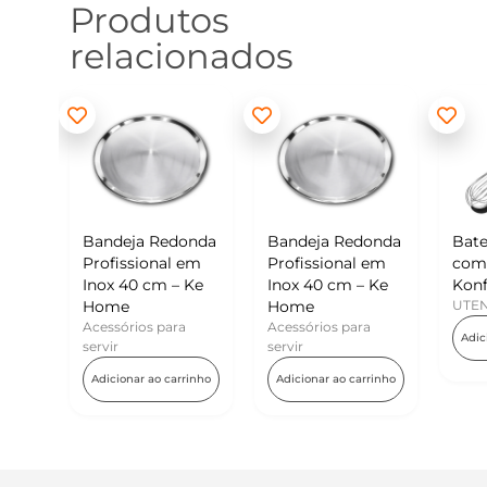
Produtos
relacionados
m
Bandeja Redonda
Bandeja Redonda
Batedo
s
Profissional em
Profissional em
com R
Inox 40 cm – Ke
Inox 40 cm – Ke
Konfek
Home
Home
UTENSÍ
Acessórios para
Acessórios para
ho
Adicion
servir
servir
Adicionar ao carrinho
Adicionar ao carrinho