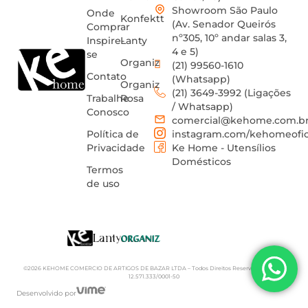
Showroom São Paulo
Onde
Konfektt
(Av. Senador Queirós
Comprar
nº305, 10º andar salas 3,
Inspire-
Lanty
4 e 5)
se
Organiz
(21) 99560-1610
Contato
(Whatsapp)
Organiz
(21) 3649-3992 (Ligações
Trabalhe
Rosa
/ Whatsapp)
Conosco
comercial@kehome.com.b
Política de
instagram.com/kehomeofic
Privacidade
Ke Home - Utensílios
Domésticos
Termos
de uso
©2026 KEHOME COMERCIO DE ARTIGOS DE BAZAR LTDA – Todos Direitos Reservados | CNPJ:
12.571.333/0001-50
Desenvolvido por