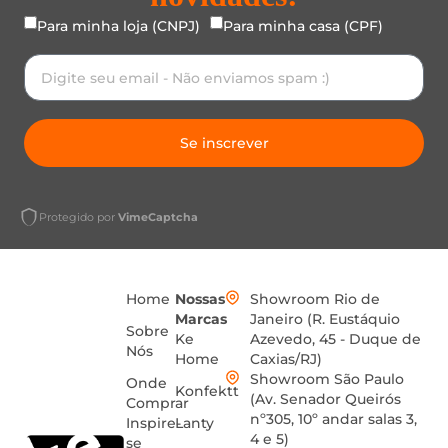
Para minha loja (CNPJ)
Para minha casa (CPF)
Se inscrever
Protegido por
VimeCaptcha
Home
Nossas
Showroom Rio de
Marcas
Janeiro (R. Eustáquio
Sobre
Ke
Azevedo, 45 - Duque de
Nós
Home
Caxias/RJ)
Showroom São Paulo
Onde
Konfektt
(Av. Senador Queirós
Comprar
nº305, 10º andar salas 3,
Inspire-
Lanty
4 e 5)
se