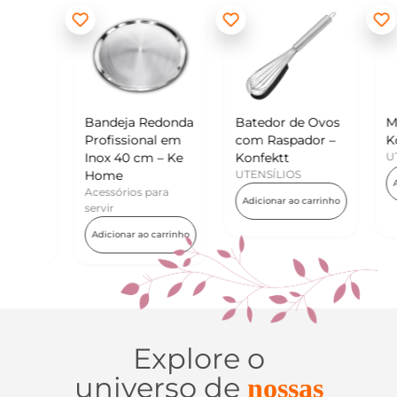
onda
Bandeja Redonda
Batedor de Ovos
Mini
 em
Profissional em
com Raspador –
Konf
 Ke
Inox 40 cm – Ke
Konfektt
UTEN
Home
UTENSÍLIOS
Adic
a
Acessórios para
Adicionar ao carrinho
servir
rinho
Adicionar ao carrinho
Explore o
universo de
nossas